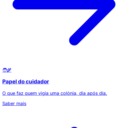
🧑‍🌾
Papel do cuidador
O que faz quem vigia uma colónia, dia após dia.
Saber mais