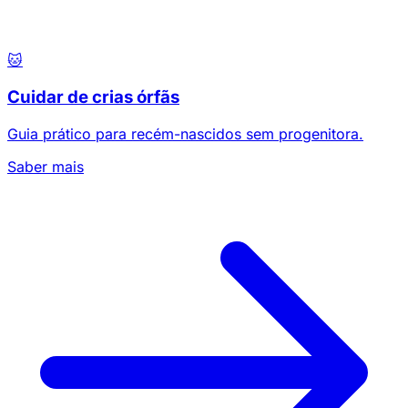
🐱
Cuidar de crias órfãs
Guia prático para recém-nascidos sem progenitora.
Saber mais