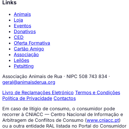
Links
Animais
Loja
Eventos
Donativos
CED
Oferta Formativa
Cartão Amigo
Associação
Leilões
Petsitting
Associação Animais de Rua · NIPC 508 743 834 ·
geral@animaisderua.org
Livro de Reclamações Eletrónico
Termos e Condições
Política de Privacidade
Contactos
Em caso de litígio de consumo, o consumidor pode
recorrer à CNIACC — Centro Nacional de Informação e
Arbitragem de Conflitos de Consumo (
www.cniacc.pt
)
ou a outra entidade RAL listada no Portal do Consumidor