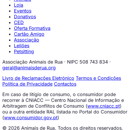
Loja
Eventos
Donativos
CED
Oferta Formativa
Cartão Amigo
Associação
Leilões
Petsitting
Associação Animais de Rua · NIPC 508 743 834 ·
geral@animaisderua.org
Livro de Reclamações Eletrónico
Termos e Condições
Política de Privacidade
Contactos
Em caso de litígio de consumo, o consumidor pode
recorrer à CNIACC — Centro Nacional de Informação e
Arbitragem de Conflitos de Consumo (
www.cniacc.pt
)
ou a outra entidade RAL listada no Portal do Consumidor
(
www.consumidor.gov.pt
)
© 2026 Animais de Rua. Todos os direitos reservados.