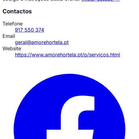
Contactos
Telefone
917 550 374
Email
geral@amorehortela.pt
Website
https://www.amorehortela.pt/p/servicos.html