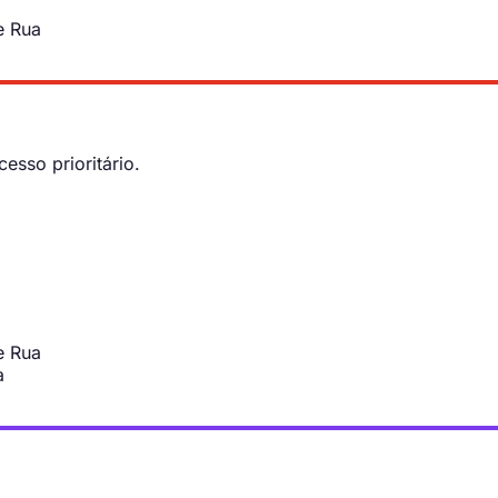
e Rua
esso prioritário.
e Rua
a